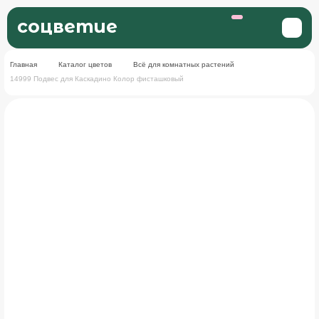
соцветие
Главная
Каталог цветов
Всё для комнатных растений
14999 Подвес для Каскадино Колор фисташковый