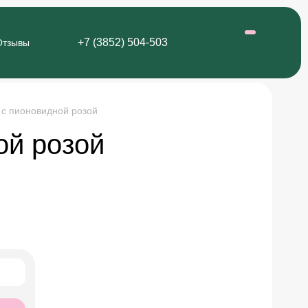
+7 (3852) 504-503
Отзывы
 с пионовидной розой
ой розой