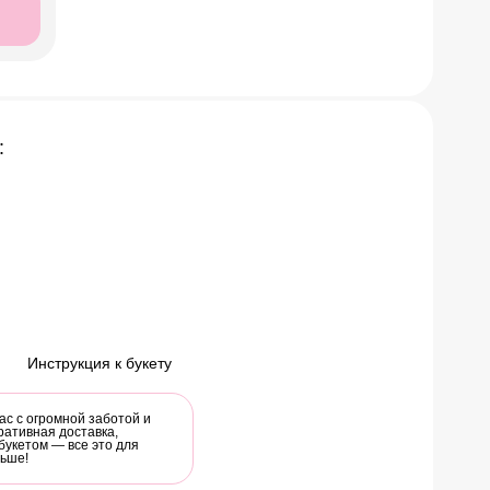
:
Инструкция к букету
ас с огромной заботой и
ративная доставка,
букетом — все это для
льше!