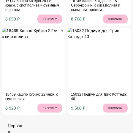
16147 Кашпо Квадро 28 LS
16145 Кашпо Квадро 28 LS
красн. с сист.полива и съемным
Серо-коричн. с сист.полива и
горшком
съемным горшком
8 650 ₽
8 700 ₽
В КОРЗИНУ
В КОРЗИНУ
18469 Кашпо Кубико 22 черн. с
15032 Подиум для Трио Коттедж
сист.полива
40
8 920 ₽
9 560 ₽
В КОРЗИНУ
В КОРЗИНУ
Первая
«