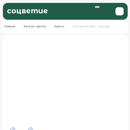
соцветие
Главная
Каталог цветов
Букеты
Составной букет с розами