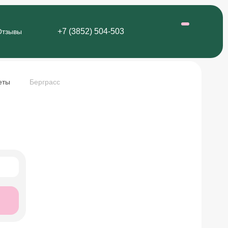
+7 (3852) 504-503
Отзывы
еты
Берграсс