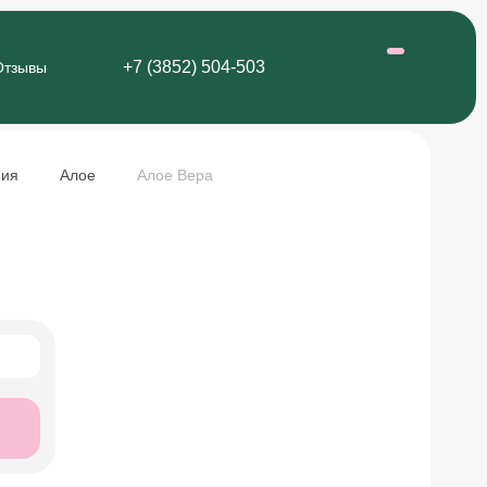
+7 (3852) 504-503
Отзывы
ния
Алое
Алое Вера