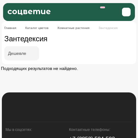
соцветие
Главная
Каталог цветов
Комнатные растения
Зантедексия
Зантедексия
Дешевле
Подходящих результатов не найдено.
Мы в соцсетях:
Контактные телефоны: