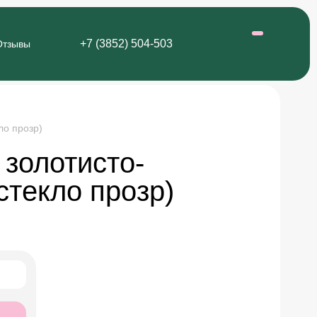
+7 (3852) 504-503
Отзывы
ло прозр)
 золотисто-
стекло прозр)